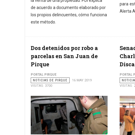
la venta de una propiedad. PDI explica
para es
de acuerdo a documento elaborado por
Alerta 
los propios delincuentes, cómo funciona
este método.
Dos detenidos por robo a
Senad
parcelas en San Juan de
Charl
Pirque
Disc
PORTAL PIRQUE
PORTAL 
NOTICIAS DE PIRQUE
16 MAY 2019
NOTICI
VISITAS: 3700
VISITAS: 