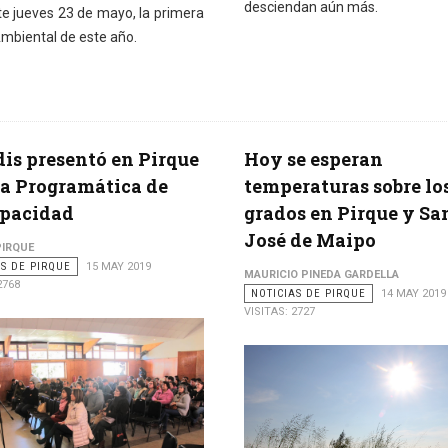
desciendan aún más.
te jueves 23 de mayo, la primera
Ambiental de este año.
is presentó en Pirque
Hoy se esperan
a Programática de
temperaturas sobre lo
apacidad
grados en Pirque y Sa
José de Maipo
PIRQUE
AS DE PIRQUE
15 MAY 2019
MAURICIO PINEDA GARDELLA
2768
NOTICIAS DE PIRQUE
14 MAY 2019
VISITAS: 2727