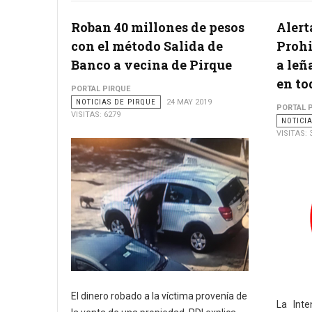
Roban 40 millones de pesos
Alert
con el método Salida de
Prohi
Banco a vecina de Pirque
a leñ
en to
PORTAL PIRQUE
NOTICIAS DE PIRQUE
24 MAY 2019
PORTAL 
VISITAS: 6279
NOTICI
VISITAS: 
El dinero robado a la víctima provenía de
La Inte