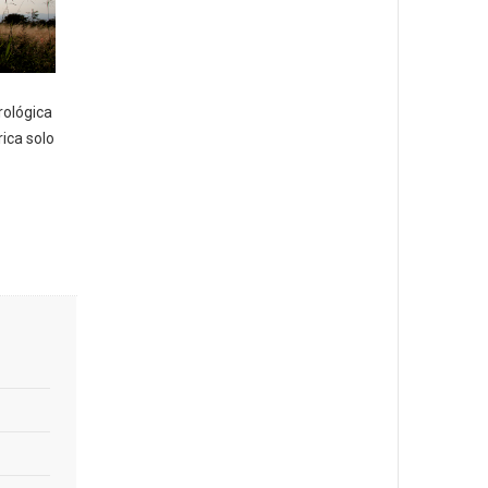
rológica
ica solo