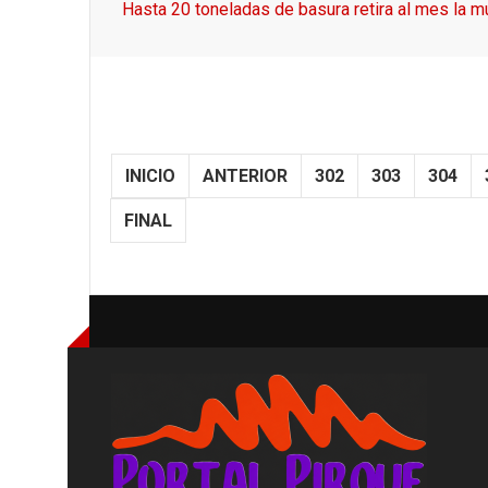
Hasta 20 toneladas de basura retira al mes la 
INICIO
ANTERIOR
302
303
304
FINAL