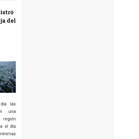
istró
ja del
día las
en una
 región
a el día
mínimas