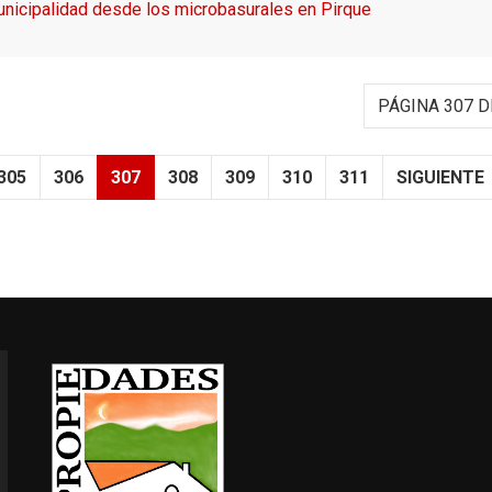
municipalidad desde los microbasurales en Pirque
PÁGINA 307 D
305
306
307
308
309
310
311
SIGUIENTE