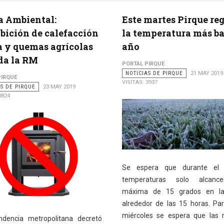
a Ambiental:
Este martes Pirque reg
bición de calefacción
la temperatura más ba
a y quemas agrícolas
año
da la RM
PORTAL PIRQUE
NOTICIAS DE PIRQUE
21 MAY 2019
PIRQUE
VISITAS: 3937
AS DE PIRQUE
23 MAY 2019
3824
Se espera que durante el 
temperaturas solo alcanc
máxima de 15 grados en la
alrededor de las 15 horas. Par
miércoles se espera que las 
ndencia metropolitana decretó