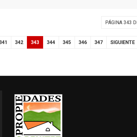
PÁGINA 343 D
341
342
343
344
345
346
347
SIGUIENTE