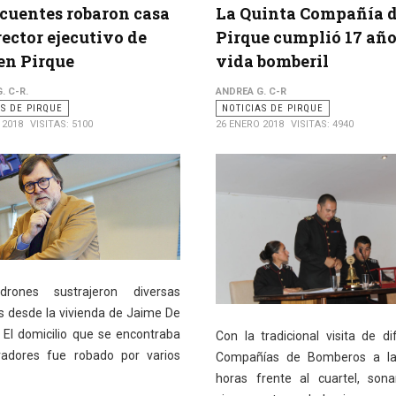
cuentes robaron casa
La Quinta Compañía 
rector ejecutivo de
Pirque cumplió 17 año
en Pirque
vida bomberil
. C-R.
ANDREA G. C-R
AS DE PIRQUE
NOTICIAS DE PIRQUE
 2018
VISITAS: 5100
26 ENERO 2018
VISITAS: 4940
drones sustrajeron diversas
s desde la vivienda de Jaime De
. El domicilio que se encontraba
Con la tradicional visita de di
adores fue robado por varios
Compañías de Bomberos a la
horas frente al cuartel, son