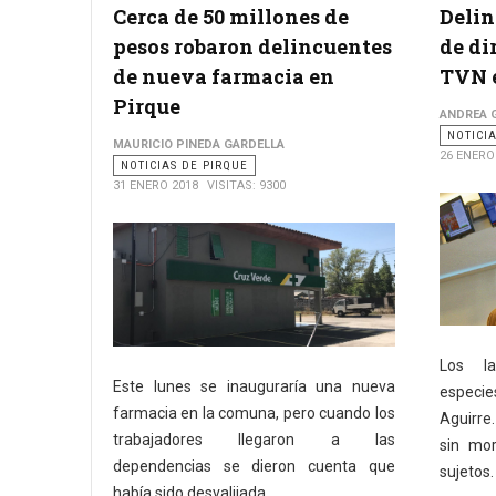
Cerca de 50 millones de
Delin
pesos robaron delincuentes
de di
de nueva farmacia en
TVN 
Pirque
ANDREA G
NOTICI
MAURICIO PINEDA GARDELLA
26 ENERO
NOTICIAS DE PIRQUE
31 ENERO 2018
VISITAS: 9300
Los la
Este lunes se inauguraría una nueva
especie
farmacia en la comuna, pero cuando los
Aguirre
trabajadores llegaron a las
sin mor
dependencias se dieron cuenta que
sujetos.
había sido desvalijada.