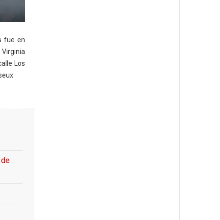
s fue en
Virginia
alle Los
seux
 de