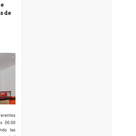
de
s de
ferentes
s 00:00
ando las