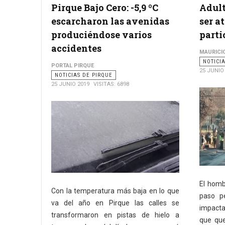
Pirque Bajo Cero: -5,9 ºC
Adult
escarcharon las avenidas
ser a
produciéndose varios
parti
accidentes
MAURICI
NOTICI
PORTAL PIRQUE
25 JUNIO
NOTICIAS DE PIRQUE
25 JUNIO 2019
VISITAS: 6898
El homb
Con la temperatura más baja en lo que
paso pe
va del año en Pirque las calles se
impacta
transformaron en pistas de hielo a
que que