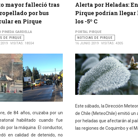
o mayor falleció tras
Alerta por Heladas: E
tropellado por bus
Pirque podrían llegar
cular en Pirque
los -5º C
O PINEDA GARDELLA
PORTAL PIRQUE
AS DE PIRQUE
NOTICIAS DE PIRQUE
 2019
VISITAS: 18554
16 JUNIO 2019
VISITAS: 4305
Este sábado, la Dirección Meteo
re, de 84 años, cruzaba por un
de Chile (MeteoChile) emitió un 
atonal habilitado cuando fue
por heladas que afectarán al paí
do por la máquina. El conductor,
las regiones de Coquimbo y el M
dó en calidad de detenido, no