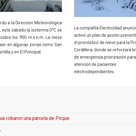
rdo a la Dirección Meteorológica
La compañía Electricidad anunc
, este sábado la isoterma 0°C se
activó un plan de acción prevent
 sobre los 900 m.s.n.m. La nieve
el pronóstico de nieve para la Pr
caer en algunas zonas como San
Cordillera, donde se reforzará b
ntilla y en El Principal.
de emergencia priorización para
atención de pacientes
electrodependientes.
que robaron una parcela de Pirque
o