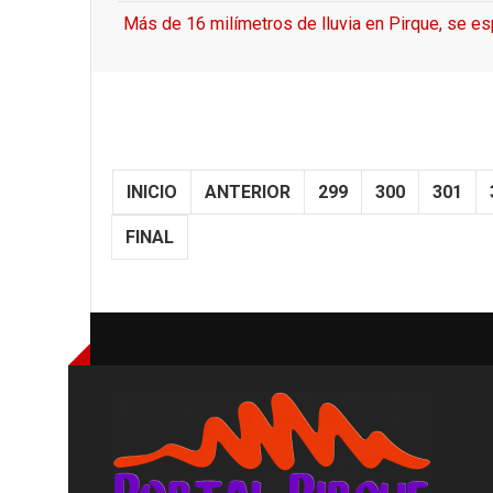
Más de 16 milímetros de lluvia en Pirque, se es
INICIO
ANTERIOR
299
300
301
FINAL