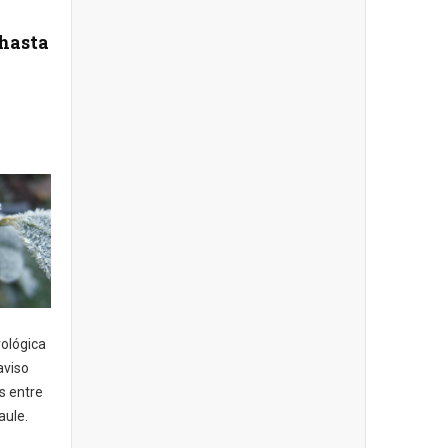
n
 hasta
rológica
aviso
s entre
aule.