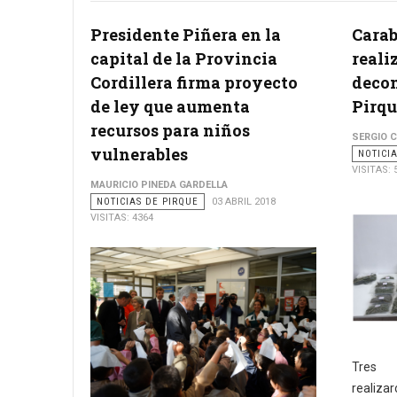
Presidente Piñera en la
Carab
capital de la Provincia
reali
Cordillera firma proyecto
decom
de ley que aumenta
Pirqu
recursos para niños
SERGIO 
vulnerables
NOTICI
VISITAS: 
MAURICIO PINEDA GARDELLA
NOTICIAS DE PIRQUE
03 ABRIL 2018
VISITAS: 4364
Tres i
realiza