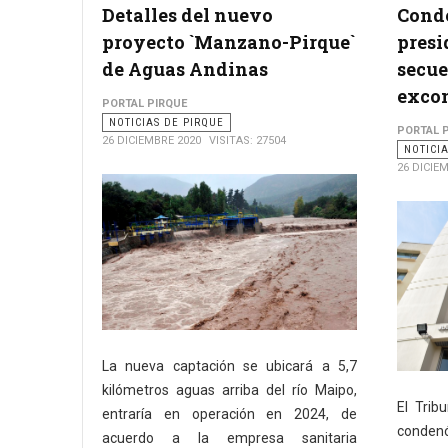
Detalles del nuevo
Conde
proyecto `Manzano-Pirque`
presi
de Aguas Andinas
secue
excon
PORTAL PIRQUE
NOTICIAS DE PIRQUE
PORTAL 
26 DICIEMBRE 2020
VISITAS: 27504
NOTICI
26 DICIE
La nueva captación se ubicará a 5,7
kilómetros aguas arriba del río Maipo,
El Trib
entraría en operación en 2024, de
condenó
acuerdo a la empresa sanitaria