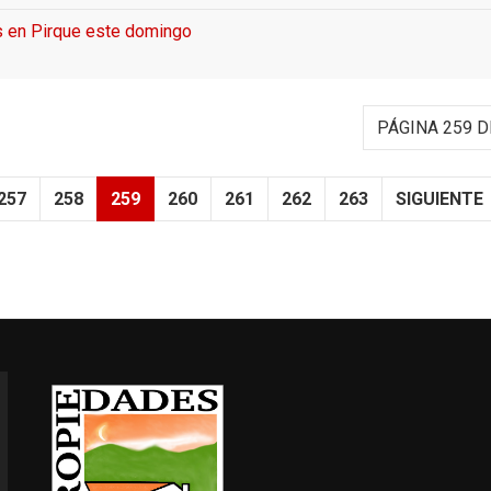
s en Pirque este domingo
PÁGINA 259 D
257
258
259
260
261
262
263
SIGUIENTE