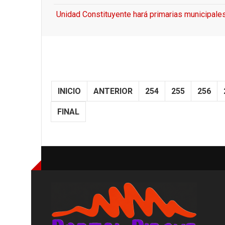
Unidad Constituyente hará primarias municipale
INICIO
ANTERIOR
254
255
256
FINAL