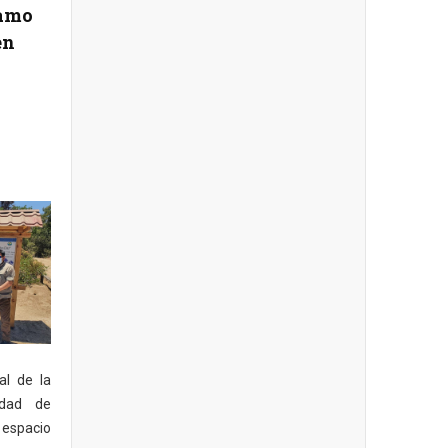
ramo
en
al de la
idad de
o espacio