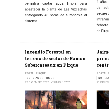
4 años 
permitirá captar agua limpia para
de aut
abastecer la planta de Las Vizcachas
secues
entregando 48 horas de autonomía al
intrafa
sistema.
febrero
de Pirqu
Incendio Forestal en
Jaime
terreno de sector de Ramón
prima
Subercaseaux en Pirque
centr
PORTAL PIRQUE
PORTAL 
NOTICIAS DE PIRQUE
NOTICI
22 DICIEMBRE 2020
VISITAS: 10737
21 DICIE