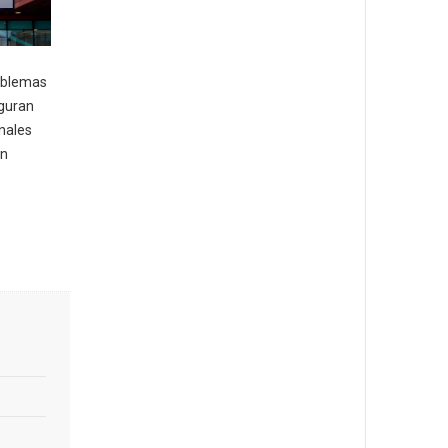
roblemas
eguran
nales
en