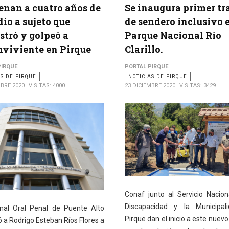
nan a cuatro años de
Se inaugura primer t
dio a sujeto que
de sendero inclusivo 
stró y golpeó a
Parque Nacional Río
viviente en Pirque
Clarillo.
PIRQUE
PORTAL PIRQUE
AS DE PIRQUE
NOTICIAS DE PIRQUE
MBRE 2020
VISITAS: 4000
23 DICIEMBRE 2020
VISITAS: 3429
Conaf junto al Servicio Nacion
Discapacidad y la Municipal
unal Oral Penal de Puente Alto
Pirque dan el inicio a este nuev
 a Rodrigo Esteban Ríos Flores a