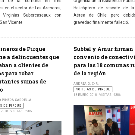
ria de la comuna en tres
Urgencia de la Asistencia Públic
os en el sector de Los Areneros,
Helicóptero de rescate de la
 Virginias Subercaseaux con
Aérea de Chile, pero debi
San Vicente.
gravedad finalmente falleció.
ineros de Pirque
Subtel y Amur firman
ne a delincuentes que
convenio de conectiv
ban a clientes de
para las 18 comunas r
s para robar
de la región
tantes sumas de
ANDREA G. C-R.
o
NOTICIAS DE PIRQUE
18 ENERO 2018
VISITAS: 4386
O PINEDA GARDELLA
AS DE PIRQUE
 2018
VISITAS: 6905