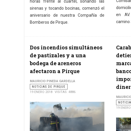
Comisa
horas frente al cuartel, sonando las
domicili
sirenas y tocando bocinas, comenzó el
en AV.
aniversario de nuestra Compañía de
camino 
Bomberos de Pirque.
Dos incendios simultáneos
Carab
de pastizales y a una
detie
bodega de areneros
marca
afectaron a Pirque
banco
impor
MAURICIO PINEDA GARDELLA
diner
NOTICIAS DE PIRQUE
19 ENERO 2018
VISITAS: 4886
MAURICI
NOTICI
19 ENERO