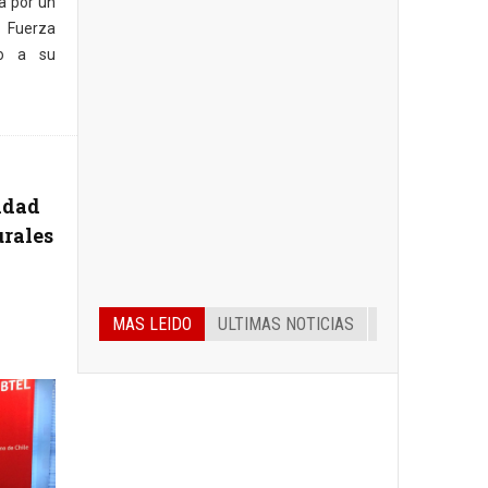
a por un
 Fuerza
do a su
idad
urales
MAS LEIDO
ULTIMAS NOTICIAS