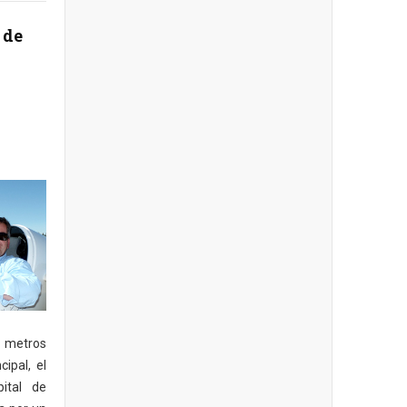
 de
0 metros
cipal, el
pital de