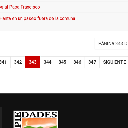
be al Papa Francisco
 Hanta en un paseo fuera de la comuna
PÁGINA 343 D
341
342
343
344
345
346
347
SIGUIENTE