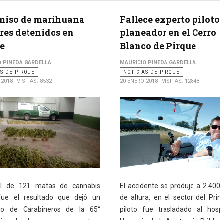
miso de marihuana
Fallece experto piloto
tres detenidos en
planeador en el Cerro
e
Blanco de Pirque
O PINEDA GARDELLA
MAURICIO PINEDA GARDELLA
AS DE PIRQUE
NOTICIAS DE PIRQUE
 2018
VISITAS: 8532
20 ENERO 2018
VISITAS: 12848
al de 121 matas de cannabis
El accidente se produjo a 2.40
fue el resultado que dejó un
de altura, en el sector del Prin
ivo de Carabineros de la 65°
piloto fue trasladado al hos