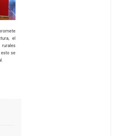
promete
tura, el
 rurales
 esto se
l.