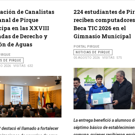
ación de Canalistas
224 estudiantes de Pi
anal de Pirque
reciben computadores 
cipa en las XXVIII
Beca TIC 2026 en el
das de Derecho y
Gimnasio Municipal
ón de Aguas
PORTAL PIRQUE
NOTICIAS DE PIRQUE
PIRQUE
05 AGOSTO 2026
VISITAS: 575
AS DE PIRQUE
O 2026
VISITAS: 632
La entrega benefició a alumnos d
séptimo básico de establecimient
destacó el llamado a fortalecer
comuna, quienes recibieron equi