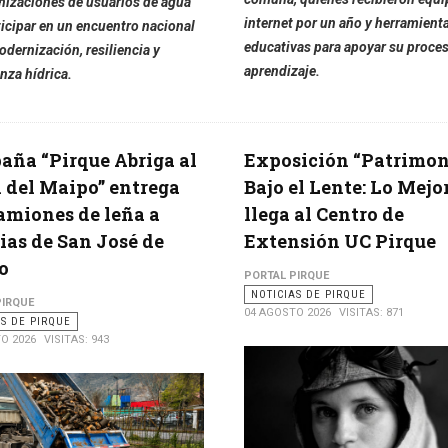
nizaciones de usuarios de agua
internet por un año y herramient
ticipar en un encuentro nacional
educativas para apoyar su proce
dernización, resiliencia y
aprendizaje.
nza hídrica.
ña “Pirque Abriga al
Exposición “Patrimon
 del Maipo” entrega
Bajo el Lente: Lo Mejo
amiones de leña a
llega al Centro de
ias de San José de
Extensión UC Pirque
o
PORTAL PIRQUE
NOTICIAS DE PIRQUE
PIRQUE
04 AGOSTO 2026
VISITAS: 871
AS DE PIRQUE
O 2026
VISITAS: 943