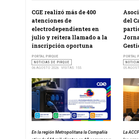
CGE realizó más de 400
Asoci
atenciones de
del C
electrodependientes en
parti
julio y reitera llamado a la
Jorna
inscripción oportuna
Gesti
PORTAL PIRQUE
PORTAL 
NOTICIAS DE PIRQUE
NOTICI
06 AGOSTO 2026
VISITAS: 155
05 AGOST
En la región Metropolitana la Compañía
La ACCP 