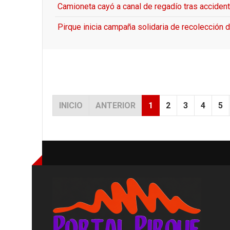
Camioneta cayó a canal de regadío tras accident
Pirque inicia campaña solidaria de recolección d
INICIO
ANTERIOR
1
2
3
4
5