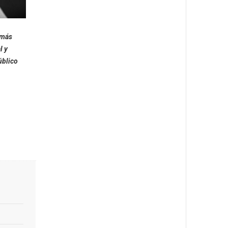
 más
l y
úblico