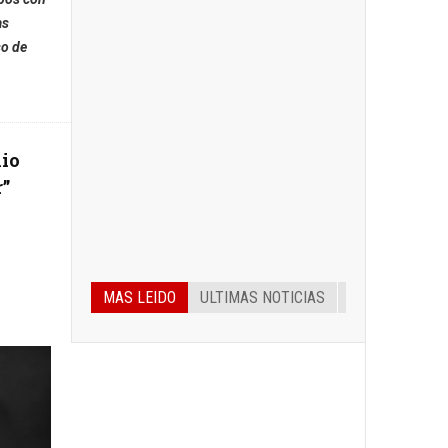
as
so de
io
r”
MAS LEIDO
ULTIMAS NOTICIAS