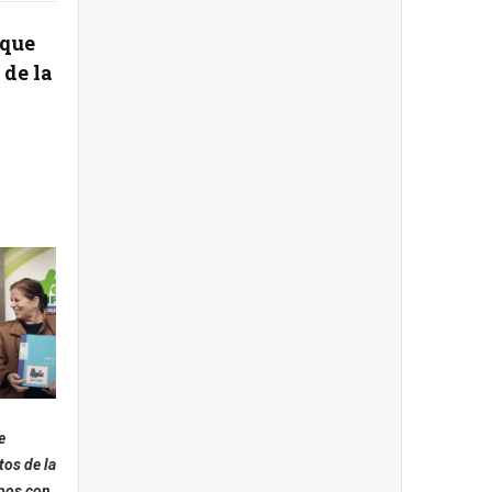
rque
de la
e
os de la
pos con