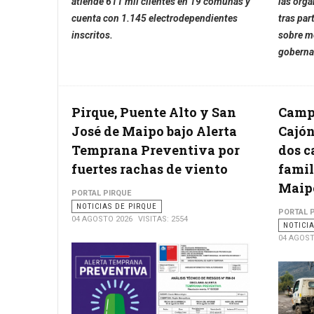
atiende 611 mil clientes en 19 comunas y
las orga
cuenta con 1.145 electrodependientes
tras par
inscritos.
sobre mo
goberna
Pirque, Puente Alto y San
Campa
José de Maipo bajo Alerta
Cajón
Temprana Preventiva por
dos c
fuertes rachas de viento
famil
Maip
PORTAL PIRQUE
NOTICIAS DE PIRQUE
PORTAL 
04 AGOSTO 2026
VISITAS: 2554
NOTICI
04 AGOST