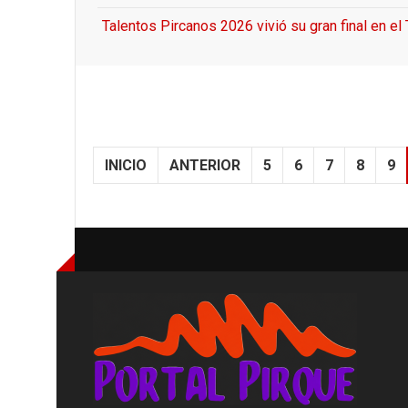
Talentos Pircanos 2026 vivió su gran final en el
INICIO
ANTERIOR
5
6
7
8
9