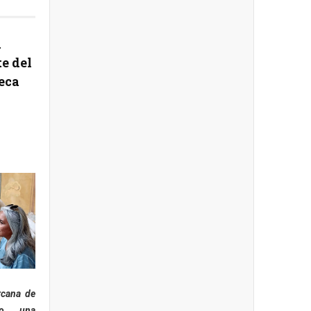
a
e del
eca
rcana de
ado una