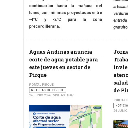
continuarían hasta la mañana del
artesan
lunes, con mínimas proyectadas entre
verdura
-4°C y -2°C para la zona
entrad
precordillerana.
gratuito
Aguas Andinas anuncia
Jorna
corte de agua potable para
Traba
este jueves en sector de
Invie
Pirque
atenc
salud
PORTAL PIRQUE
de Pi
NOTICIAS DE PIRQUE
24 JUNIO 2026
VISITAS: 1607
PORTAL 
NOTICI
24 JUNIO