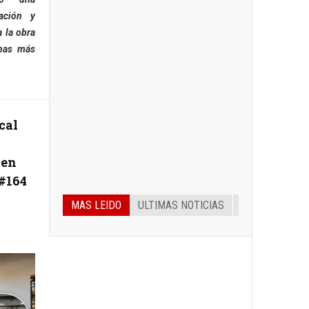
ación y
a la obra
enas más
cal
 en
#164
MAS LEIDO
ULTIMAS NOTICIAS