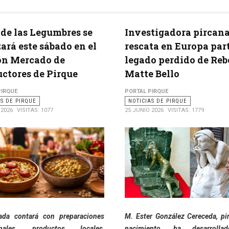
 de las Legumbres se
Investigadora pircan
zará este sábado en el
rescata en Europa part
ón Mercado de
legado perdido de Reb
ctores de Pirque
Matte Bello
PIRQUE
PORTAL PIRQUE
AS DE PIRQUE
NOTICIAS DE PIRQUE
 2026
VISITAS: 1077
25 JUNIO 2026
VISITAS: 1779
ada contará con preparaciones
M. Ester González Cereceda, pi
ionales, productos locales,
nacimiento, ha desarroll