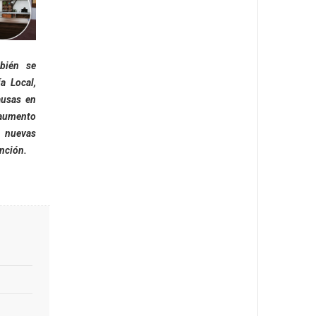
bién se
a Local,
ausas en
 aumento
r nuevas
nción.