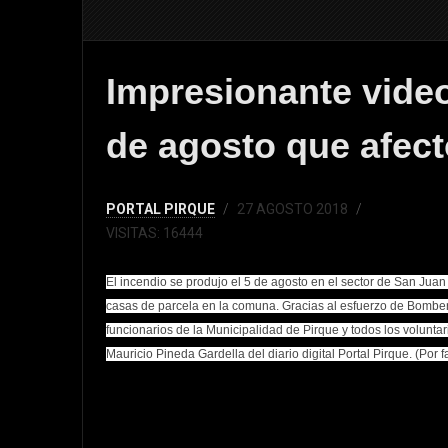
Impresionante video
de agosto que afect
PORTAL PIRQUE
27 AGOSTO 2018
VISITAS: 16444
El incendio se produjo el 5 de agosto en el sector de San Juan
casas de parcela en la comuna. Gracias al esfuerzo de Bomberos,
funcionarios de la Municipalidad de Pirque y todos los voluntar
Mauricio Pineda Gardella del diario digital Portal Pirque. (Por f