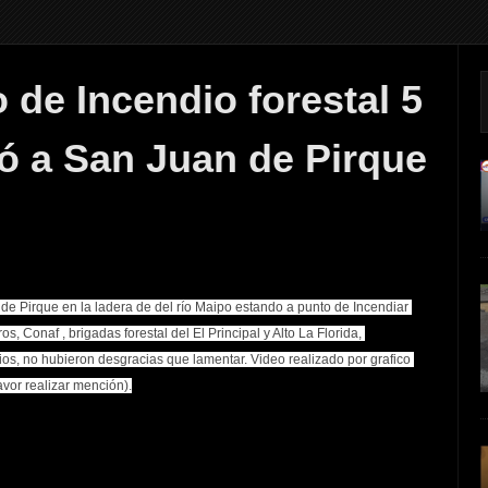
 de Incendio forestal 5
ó a San Juan de Pirque
 de Pirque en la ladera de del río Maipo estando a punto de Incendiar 
 Conaf , brigadas forestal del El Principal y Alto La Florida, 
ios, no hubieron desgracias que lamentar. Video realizado por grafico 
avor realizar mención).