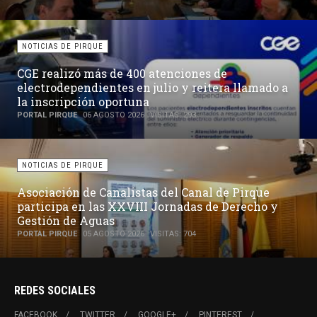
NOTICIAS DE PIRQUE
CGE realizó más de 400 atenciones de
electrodependientes en julio y reitera llamado a
la inscripción oportuna
PORTAL PIRQUE
06 AGOSTO 2026
VISITAS: 293
NOTICIAS DE PIRQUE
Asociación de Canalistas del Canal de Pirque
participa en las XXVIII Jornadas de Derecho y
Gestión de Aguas
PORTAL PIRQUE
05 AGOSTO 2026
VISITAS: 704
REDES SOCIALES
FACEBOOK
TWITTER
GOOGLE+
PINTEREST