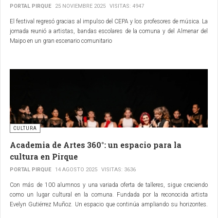
PORTAL PIRQUE
25 NOVIEMBRE 2025
VISITAS: 4947
El festival regresó gracias al impulso del CEPA y los profesores de música. La
jornada reunió a artistas, bandas escolares de la comuna y del Almenar del
Maipo en un gran escenario comunitario
CULTURA
Academia de Artes 360°: un espacio para la
cultura en Pirque
PORTAL PIRQUE
14 AGOSTO 2025
VISITAS: 3636
Con más de 100 alumnos y una variada oferta de talleres, sigue creciendo
como un lugar cultural en la comuna. Fundada por la reconocida artista
Evelyn Gutiérrez Muñoz. Un espacio que continúa ampliando su horizontes.
Este sábado presentarán su Gala con todas las disciplinas.