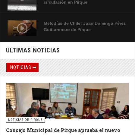
circulación en Pirque
Melodías de Chile: Juan Domingo Pérez
Guitarronero de Pirque
ULTIMAS NOTICIAS
Impresionante video de Incendio
forestal 5 de agosto que afectó a San
Juan de Pirque
NOTICIAS
NOTICIAS DE PIRQUE
Concejo Municipal de Pirque aprueba el nuevo