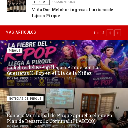
TURISMO
15 MARZO 2024
Viña Don Melchor ingresa al turismo de
lujo en Pirque
MÁS ARTÍCULOS
of
1
3
PREVIOUS
NEXT
PIRQUE
La fiebre del K-Pop llega a Pirque con Las
Guerreras K-Pop en el Día de la Niñez
PORTAL PIRQUE
06 AGOSTO 2026
VISITAS: 483
NOTICIAS DE PIRQUE
Concejo Municipal de Pirque aprueba el nuevo
Plan de Desarrollo Comunal (PLADECO)
PORTAL PIRQUE
06 AGOSTO 2026
VISITAS: 571