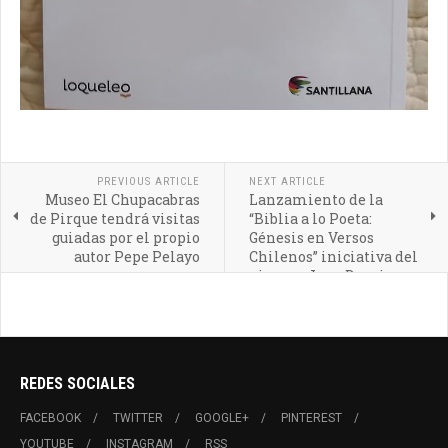
PREVIOUS ARTICLE
NEXT ARTICLE
Museo El Chupacabras
Lanzamiento de la
de Pirque tendrá visitas
“Biblia a lo Poeta:
guiadas por el propio
Génesis en Versos
autor Pepe Pelayo
Chilenos” iniciativa del
pircano Juan Domingo
Pérez
REDES SOCIALES
FACEBOOK
TWITTER
GOOGLE+
PINTEREST
YOUTUBE
INSTAGRAM
RSS