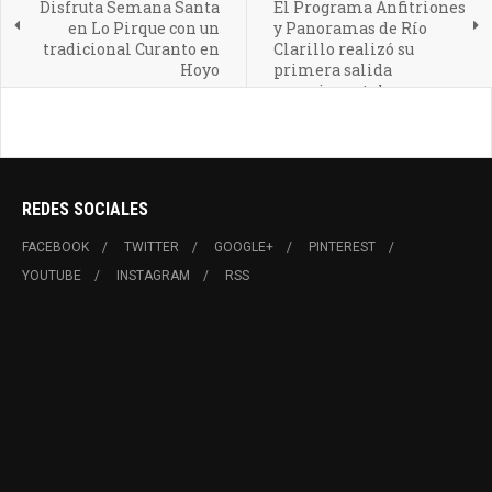
Disfruta Semana Santa
El Programa Anfitriones
en Lo Pirque con un
y Panoramas de Río
tradicional Curanto en
Clarillo realizó su
Hoyo
primera salida
experimental
REDES SOCIALES
FACEBOOK
TWITTER
GOOGLE+
PINTEREST
YOUTUBE
INSTAGRAM
RSS