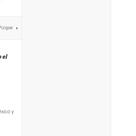
 Pirque
 el
éxico y