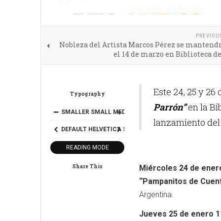
PREVIOU
Nobleza del Artista Marcos Pérez se mantendr
el 14 de marzo en Biblioteca d
Este 24, 25 y 26
Typography
Parrón”
en la Bi
SMALLER
SMALL
MEDIUM
BIG
BIGGER
lanzamiento del
DEFAULT
HELVETICA
SEGOE
GEORGIA
TIMES
READING MODE
Share This
Miércoles 24 de enero
“Pampanitos de Cuen
Argentina.
Jueves 25 de enero 1