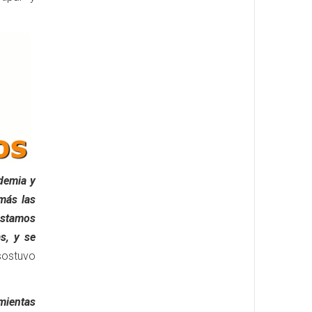
ndemia y
más las
estamos
s, y se
ostuvo
mientas