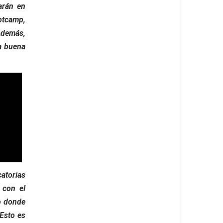
arán en
otcamp,
Además,
a buena
atorias
 con el
ro donde
 Esto es