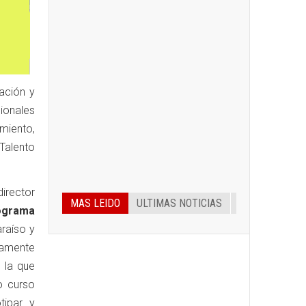
tación y
ionales
miento,
 Talento
irector
MAS LEIDO
ULTIMAS NOTICIAS
ograma
araíso y
tamente
n la que
o curso
tipar y