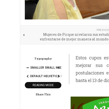
PREVIOU
Mujeres de Pirque nivelaron sus estud
enfrentarse de mejor manera al mundo 
Estos cupos es
Typography
mejorar sus c
SMALLER
SMALL
MEDIUM
BIG
BIGGER
postulaciones e
DEFAULT
HELVETICA
SEGOE
GEORGIA
TIMES
hasta el 13 de d
READING MODE
Share This