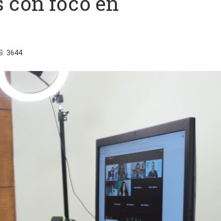
s con foco en
S: 3644