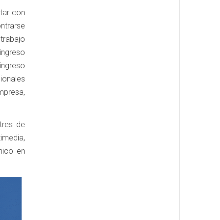
tar con
ntrarse
trabajo
ingreso
ingreso
ionales
mpresa,
tres de
timedia,
nico en