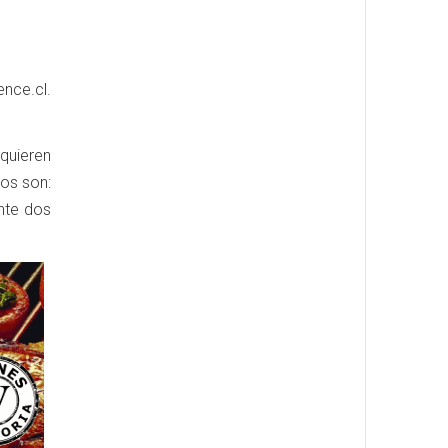
ence.cl.
quieren
tos son:
nte dos