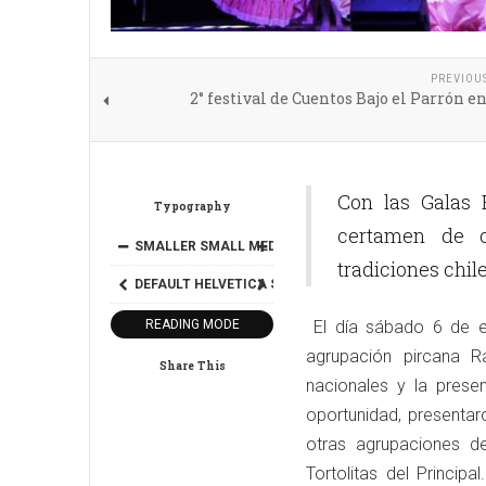
PREVIOU
2° festival de Cuentos Bajo el Parrón e
Con las Galas 
Typography
certamen de c
SMALLER
SMALL
MEDIUM
BIG
BIGGER
tradiciones chil
DEFAULT
HELVETICA
SEGOE
GEORGIA
TIMES
READING MODE
El día sábado 6 de en
agrupación pircana R
Share This
nacionales y la pres
oportunidad, presentar
otras agrupaciones 
Tortolitas del Princip