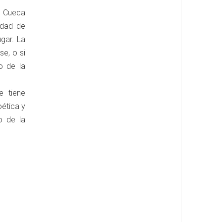
e Cueca
idad de
gar. La
se, o si
o de la
e tiene
oética y
o de la