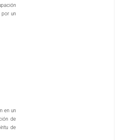
upación
 por un
n en un
ción de
ritu de