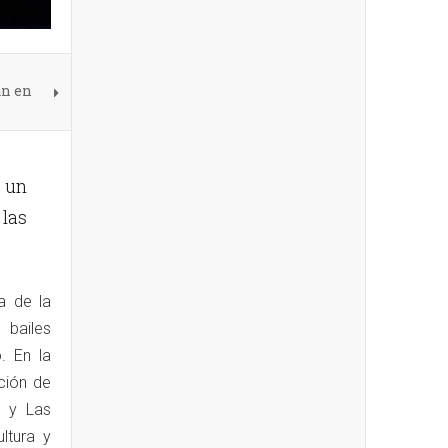
an en
 un
las
a de la
 bailes
. En la
ción de
e y Las
ltura y