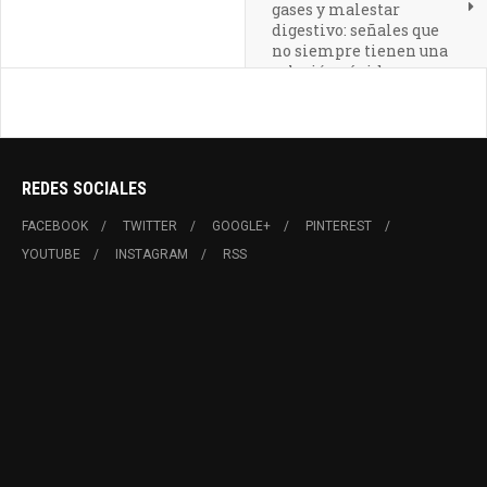
gases y malestar
digestivo: señales que
no siempre tienen una
solución rápida
REDES SOCIALES
FACEBOOK
TWITTER
GOOGLE+
PINTEREST
YOUTUBE
INSTAGRAM
RSS