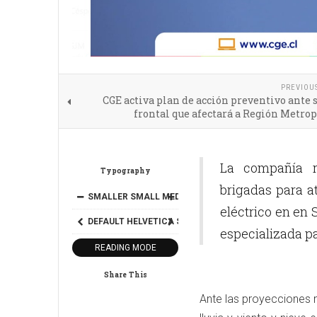
PREVIOU
CGE activa plan de acción preventivo ante
frontal que afectará a Región Metro
La compañía r
Typography
brigadas para a
SMALLER
SMALL
MEDIUM
BIG
BIGGER
eléctrico en en 
DEFAULT
HELVETICA
SEGOE
GEORGIA
TIMES
especializada p
READING MODE
Share This
Ante las proyecciones m