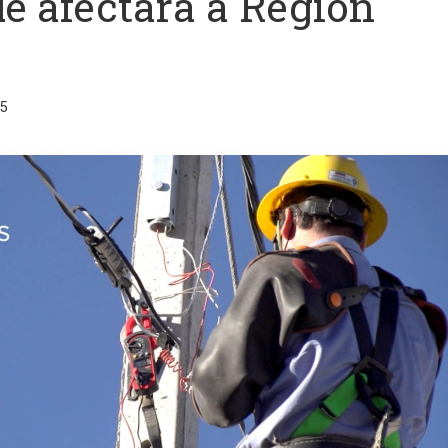
ue afectará a Región
5