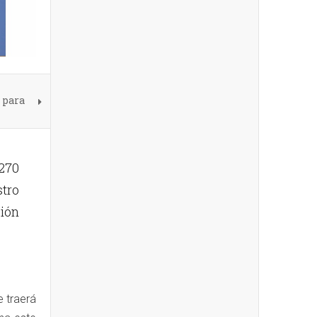
 para
270
stro
ción
e traerá