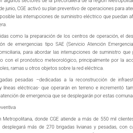
 en algunos sectores de la precordillera de la región Metropolit
e junio, CGE activó su plan preventivo de operaciones para ate
osible las interrupciones de suministro eléctrico que puedan a
ra.
idas como la preparación de los centros de operación, el des
ión de emergencias tipo SAE (Servicio Atención Emergencia
miciliaria, para abordar las interrupciones de suministro que 
o con el pronóstico meteorológico, principalmente por la acc
oles, ramas u otros objetos sobre la red eléctrica.
gadas pesadas –dedicadas a la reconstrucción de infraest
líneas eléctricas- que operarán en terreno e incrementó tam
 atención de emergencia que se desplegarán por estas comuna
eventiva
ón Metropolitana, donde CGE atiende a más de 550 mil cliente
 desplegará más de 270 brigadas livianas y pesadas, con c