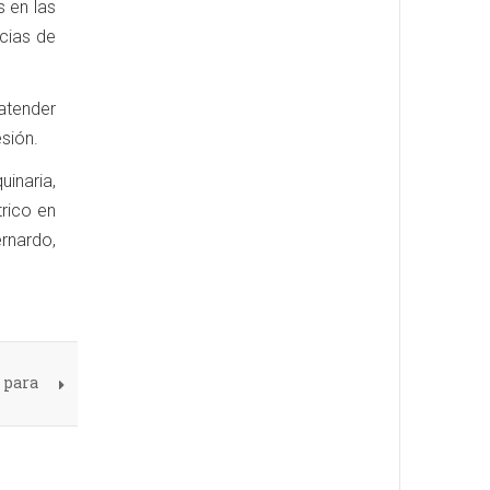
s en las
cias de
atender
sión.
inaria,
trico en
rnardo,
 para