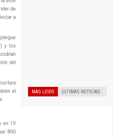
ana este
nder de
fectar a
pliegue
) y los
podrían
ión del
ructura
bién el
MAS LEIDO
ULTIMAS NOTICIAS
s.
s en 19
asi 800