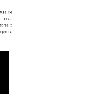
tura de
noramas
ltores o
anjero a