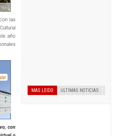
con las
ultural
este año
ionales
MAS LEIDO
ULTIMAS NOTICIAS
ivo, con
irtual o