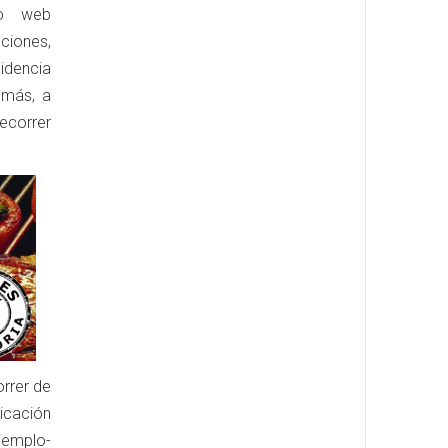
io web
ciones,
idencia
emás, a
recorrer
orrer de
icación
ejemplo-