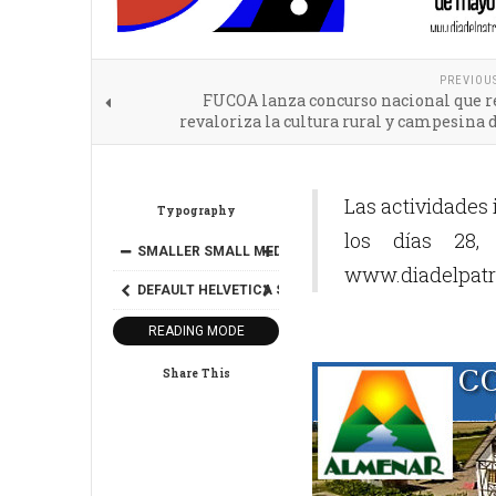
PREVIOU
FUCOA lanza concurso nacional que r
revaloriza la cultura rural y campesina 
Las actividades 
Typography
los días 28
SMALLER
SMALL
MEDIUM
BIG
BIGGER
www.diadelpatr
DEFAULT
HELVETICA
SEGOE
GEORGIA
TIMES
READING MODE
Share This