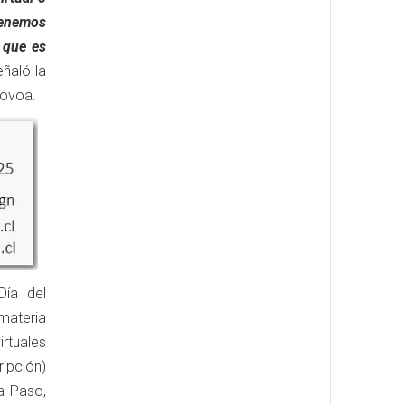
tenemos
, que es
ñaló la
Novoa.
Día del
materia
rtuales
ipción)
a Paso,