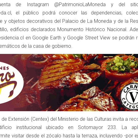
enta de Instagram @PatrimonioLaMoneda y del sit
da.cl, el público podrá conocer las dependencias, colec
rte y objetos decorativos del Palacio de La Moneda y de la Res
tillo, edificios declarados Monumento Histórico Nacional. Ad
presidencia.cl en Google Earth y Google Street View se podrán 
emáticos de la casa de gobierno.
 de Extensión (Centex) del Ministerio de las Culturas invita a rec
dificio institucional ubicado en Sotomayor 233. La apl
ermite visitar desde el zócalo hasta la terraza, incluyendo -por 