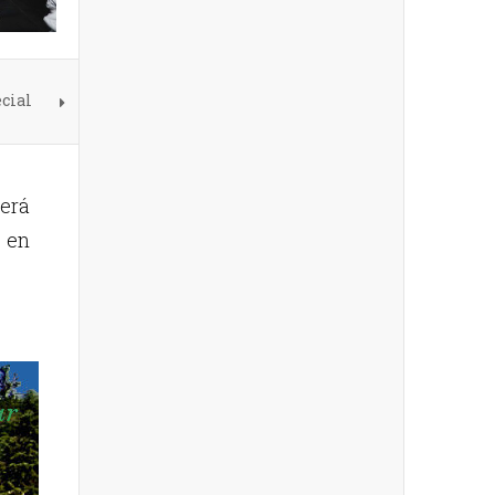
ecial
derá
 en