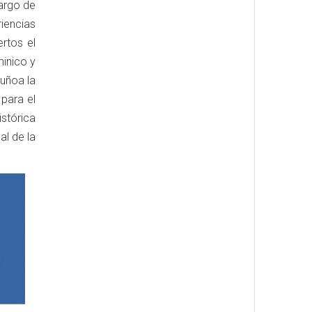
cargo de
iencias
rtos el
minico y
Ñuñoa la
 para el
istórica
al de la