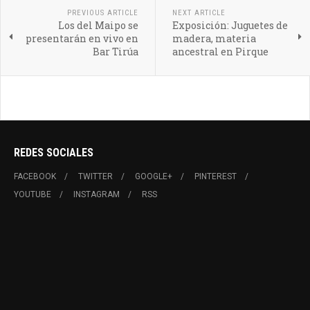
PREVIOUS ARTICLE
NEXT ARTICLE
Los del Maipo se
Exposición: Juguetes de
presentarán en vivo en
madera, materia
Bar Tirúa
ancestral en Pirque
REDES SOCIALES
FACEBOOK
TWITTER
GOOGLE+
PINTEREST
YOUTUBE
INSTAGRAM
RSS