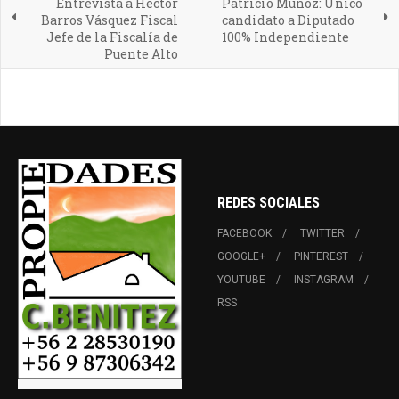
Entrevista a Héctor
Patricio Muñoz: Único
Barros Vásquez Fiscal
candidato a Diputado
Jefe de la Fiscalía de
100% Independiente
Puente Alto
REDES SOCIALES
FACEBOOK
TWITTER
GOOGLE+
PINTEREST
YOUTUBE
INSTAGRAM
RSS