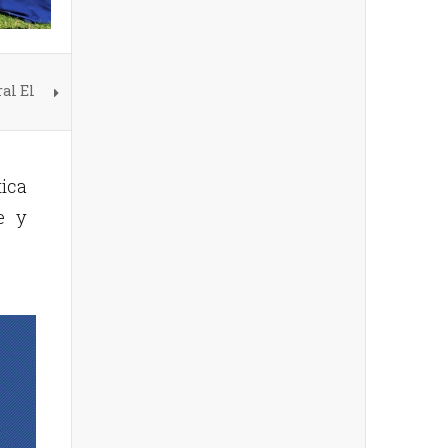
al El
ica
e y