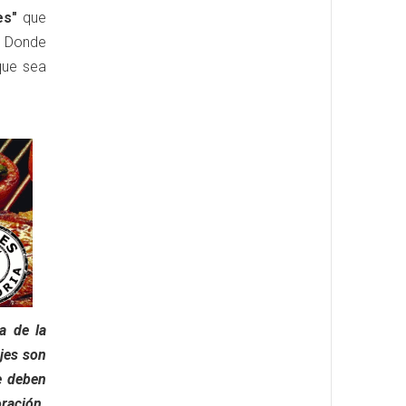
es"
que
. Donde
que sea
a de la
jes son
se deben
oración.