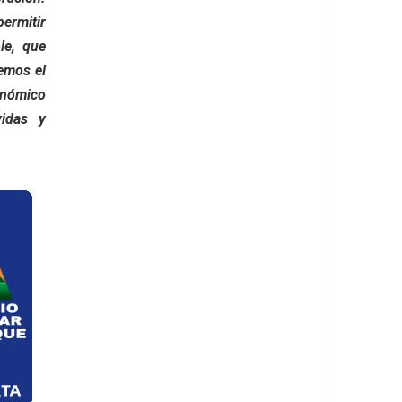
ermitir
ble, que
nemos el
onómico
vidas y