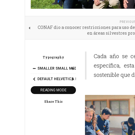
PREVIOU
CONAF dio a conocer restricciones para uso d
en áreas silvestres pr
Cada año se ce
Typography
específica, es
SMALLER
SMALL
MEDIUM
BIG
BIGGER
sostenible que d
DEFAULT
HELVETICA
SEGOE
GEORGIA
TIMES
READING MODE
Share This