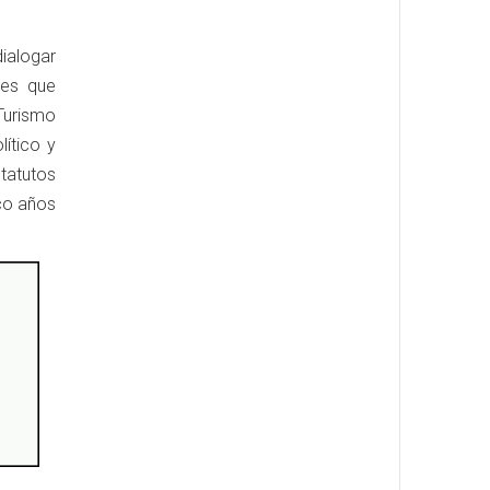
ialogar
res que
Turismo
ítico y
tatutos
nco años