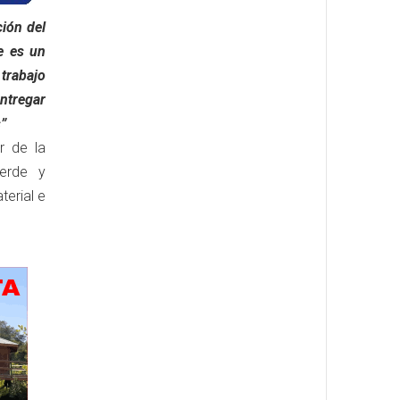
ión del
e es un
trabajo
ntregar
”
r de la
verde y
terial e