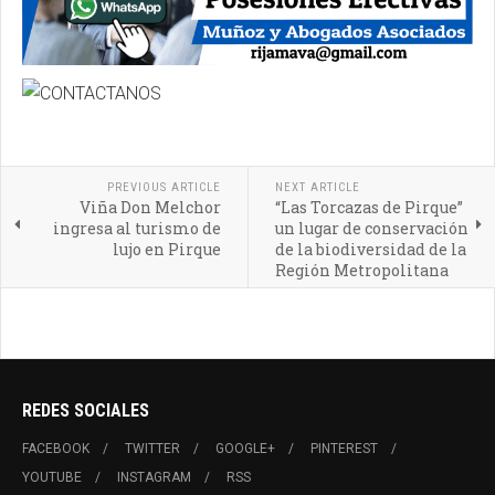
PREVIOUS ARTICLE
NEXT ARTICLE
Viña Don Melchor
“Las Torcazas de Pirque”
ingresa al turismo de
un lugar de conservación
lujo en Pirque
de la biodiversidad de la
Región Metropolitana
REDES SOCIALES
FACEBOOK
TWITTER
GOOGLE+
PINTEREST
YOUTUBE
INSTAGRAM
RSS