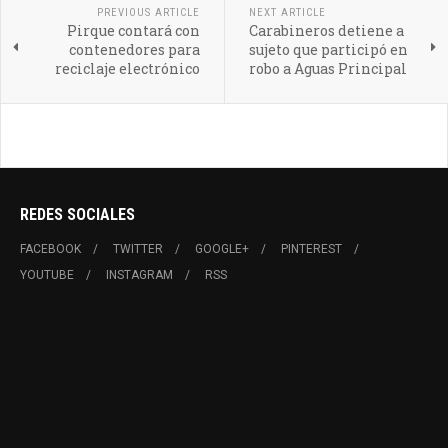
PREVIOUS ARTICLE
NEXT ARTICLE
Pirque contará con
Carabineros detiene a
contenedores para
sujeto que participó en
reciclaje electrónico
robo a Aguas Principal
REDES SOCIALES
FACEBOOK
TWITTER
GOOGLE+
PINTEREST
YOUTUBE
INSTAGRAM
RSS