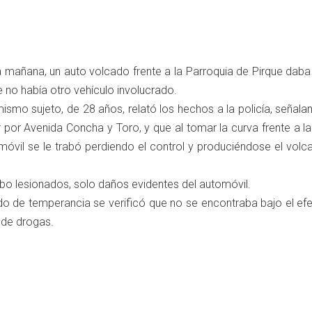
 mañana, un auto volcado frente a la Parroquia de Pirque daba
e no había otro vehículo involucrado.
ismo sujeto, de 28 años, relató los hechos a la policía, señal
r por Avenida Concha y Toro, y que al tomar la curva frente a la 
omóvil se le trabó perdiendo el control y produciéndose el vol
o lesionados, solo daños evidentes del automóvil.
do de temperancia se verificó que no se encontraba bajo el efe
 de drogas.