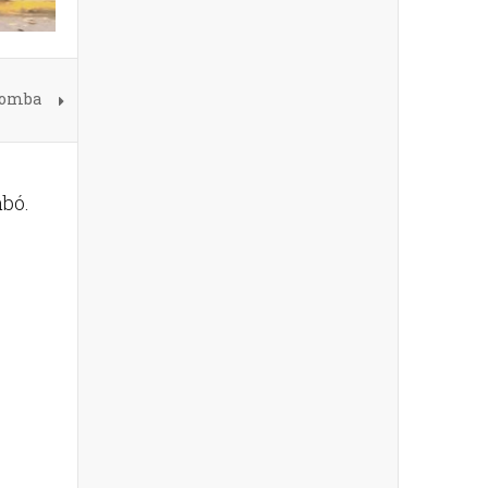
 bomba
bó.