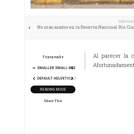
PREVIOU
No más asados en la Reserva Nacional Río Cla
Al parecer la c
Typography
Afortunadamente
SMALLER
SMALL
MEDIUM
BIG
BIGGER
DEFAULT
HELVETICA
SEGOE
GEORGIA
TIMES
READING MODE
Share This