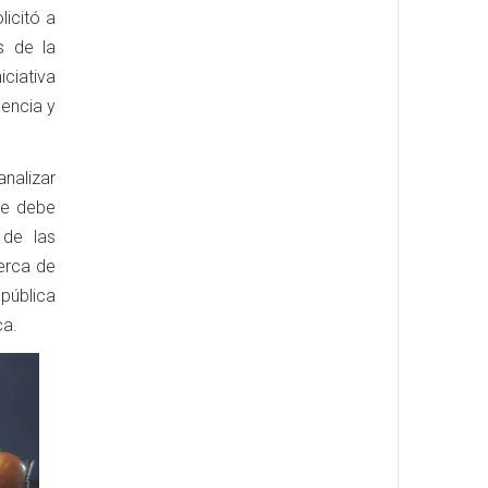
licitó a
s de la
ciativa
encia y
analizar
re debe
 de las
cerca de
 pública
ca.