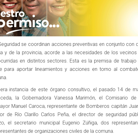
eguridad se coordinan acciones preventivas en conjunto con di
 y de la provincia, acorde a las necesidades de los vecinos 
curridas en distintos sectores. Esta es la premisa de trabajo
e para aportar lineamientos y acciones en torno al combat
una.
mera instancia de este órgano consultivo, el pasado 14 de ma
maceda, la Gobernadora Vanessa Marimón, el Comisario de
Mayor Manuel Caroca, representante de Bomberos capitán Jua
dor de Río Clarillo Carlos Peña, el director de seguridad públ
zo, el secretario municipal Eugenio Zúñiga, dos representan
presentantes de organizaciones civiles de la comuna.