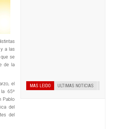
stintas
y a las
 que se
e de la
rzo, el
MAS LEIDO
ULTIMAS NOTICIAS
 la 65º
n Pablo
ica del
tes del