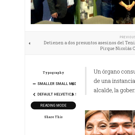
PREVIOU
Detienen a dos presuntos asesinos del Ten
Pirque Nicolás 
Un órgano consu
Typography
de una instancia
SMALLER
SMALL
MEDIUM
BIG
BIGGER
alcalde, la gobe
DEFAULT
HELVETICA
SEGOE
GEORGIA
TIMES
READING MODE
Share This