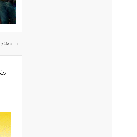
 y San
más