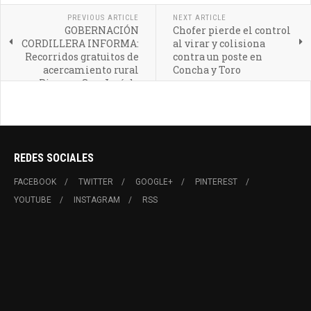
PREVIOUS ARTICLE
NEXT ARTICLE
GOBERNACIÓN
Chofer pierde el control
CORDILLERA INFORMA:
al virar y colisiona
Recorridos gratuitos de
contra un poste en
acercamiento rural
Concha y Toro
Pirque y San José de
Maipo
REDES SOCIALES
FACEBOOK
TWITTER
GOOGLE+
PINTEREST
YOUTUBE
INSTAGRAM
RSS