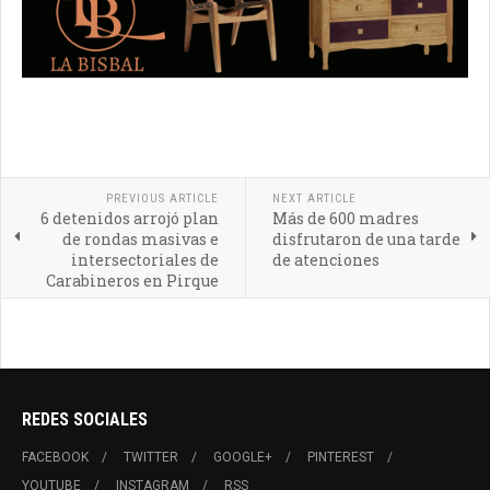
PREVIOUS ARTICLE
NEXT ARTICLE
6 detenidos arrojó plan
Más de 600 madres
de rondas masivas e
disfrutaron de una tarde
intersectoriales de
de atenciones
Carabineros en Pirque
REDES SOCIALES
FACEBOOK
TWITTER
GOOGLE+
PINTEREST
YOUTUBE
INSTAGRAM
RSS