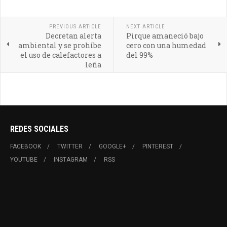
PREVIOUS ARTICLE
NEXT ARTICLE
Decretan alerta
Pirque amaneció bajo
ambiental y se prohíbe
cero con una humedad
el uso de calefactores a
del 99%
leña
REDES SOCIALES
FACEBOOK
TWITTER
GOOGLE+
PINTEREST
YOUTUBE
INSTAGRAM
RSS