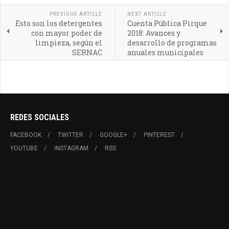
PREVIOUS ARTICLE
NEXT ARTICLE
Esto son los detergentes
Cuenta Pública Pirque
con mayor poder de
2018: Avances y
limpieza, según el
desarrollo de programas
SERNAC
anuales municipales
REDES SOCIALES
FACEBOOK
TWITTER
GOOGLE+
PINTEREST
YOUTUBE
INSTAGRAM
RSS