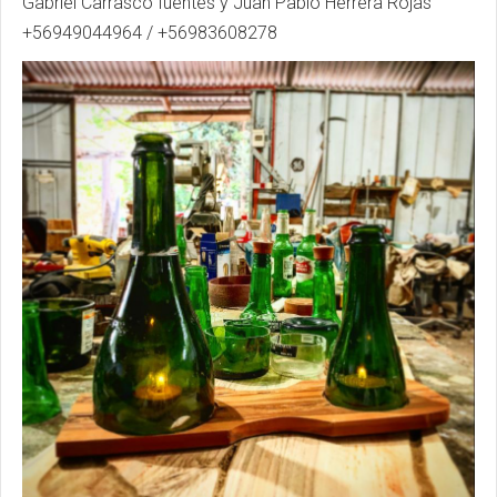
Gabriel Carrasco fuentes y Juan Pablo Herrera Rojas
+56949044964 / +56983608278