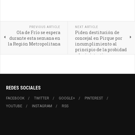
PREVIOUS ARTICLE
NEXT ARTICLE
Ola de Frío se espera
Piden destitución de
durante esta semana en
concejal en Pirque por
la Región Metropolitana
incumplimiento al
principio de la probidad
administrativa
REDES SOCIALES
FACEBOOK
TWITTER
GOOGLE+
PINTEREST
YOUTUBE
INSTAGRAM
RSS