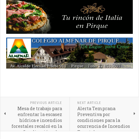
PREVIOUS ARTICLE
NEXT ARTICLE
Mesa de trabajo para
Alerta Temprana
enfrentar la escasez
Preventiva por
hídrica e incendios
condiciones para la
forestales recalcó en la
ocurrencia de Incendios
fiscalización y las
Forestales
acciones preventivas