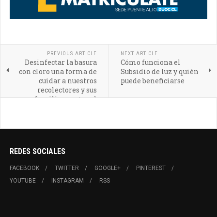
PREVIOUS ARTICLE
NEXT ARTICLE
Desinfectar la basura
Cómo funciona el
con cloro una forma de
Subsidio de luz y quién
cuidar a nuestros
puede beneficiarse
recolectores y sus
familias contra el
Coronavirus
REDES SOCIALES
FACEBOOK
TWITTER
GOOGLE+
PINTEREST
YOUTUBE
INSTAGRAM
RSS