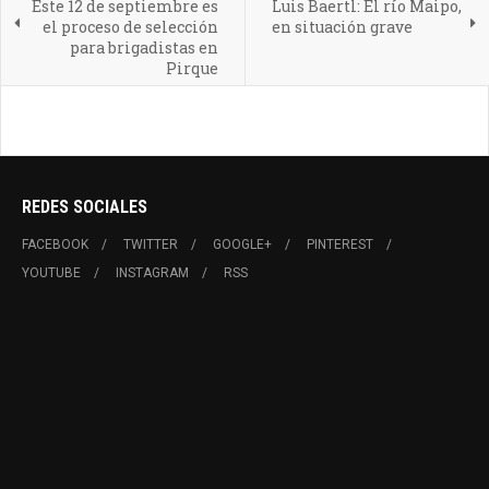
Este 12 de septiembre es
Luis Baertl: El río Maipo,
el proceso de selección
en situación grave
para brigadistas en
Pirque
REDES SOCIALES
FACEBOOK
TWITTER
GOOGLE+
PINTEREST
YOUTUBE
INSTAGRAM
RSS