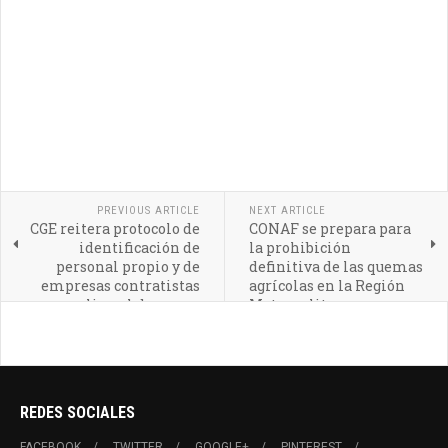
PREVIOUS ARTICLE
NEXT ARTICLE
CGE reitera protocolo de
CONAF se prepara para
identificación de
la prohibición
personal propio y de
definitiva de las quemas
empresas contratistas
agrícolas en la Región
que realizan labores en
Metropolitana
terreno
REDES SOCIALES
FACEBOOK
TWITTER
GOOGLE+
PINTEREST