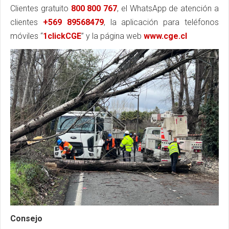
Clientes gratuito
800 800 767
, el WhatsApp de atención a
clientes
+569 89568479
, la aplicación para teléfonos
móviles “
1clickCGE
” y la página web
www.cge.cl
Consejo