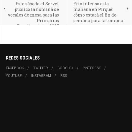
Este sábado el Servel
Frío intenso esta
publicó la nómina de
mañana en Pirque:
vocales de mesa para las
cómo estará el fin de
Primarias
semana para la comuna
Presidenciales 2025
REDES SOCIALES
FACEBOOK
TWITTER
GOOGLE+
PINTEREST
YOUTUBE
INSTAGRAM
RSS