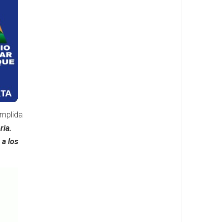
umplida
ria.
 a los