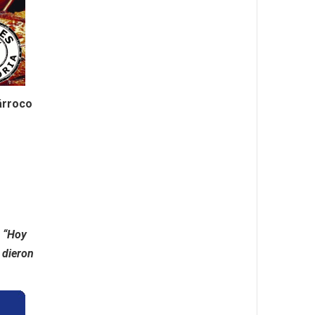
árroco
:
“Hoy
 dieron