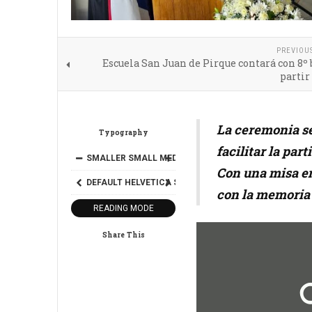
PREVIOU
Escuela San Juan de Pirque contará con 8º 
partir
La ceremonia se 
Typography
facilitar la par
SMALLER
SMALL
MEDIUM
BIG
BIGGER
Con una misa e
DEFAULT
HELVETICA
SEGOE
GEORGIA
TIMES
con la memoria y
READING MODE
Share This