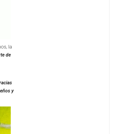
os, la
te de
racias
ueños y