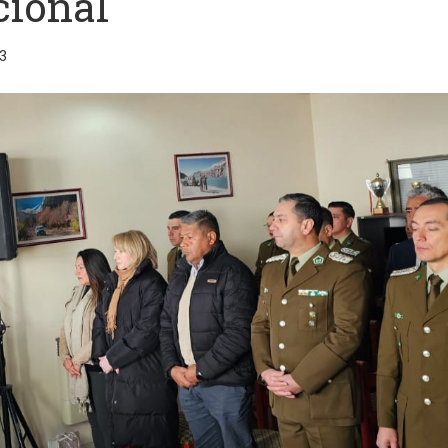
cional
3