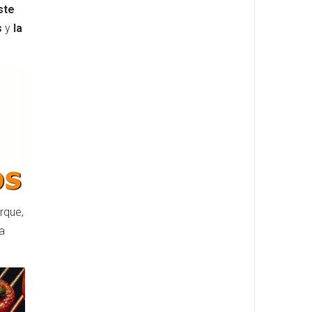
ste
s
y
la
rque,
a