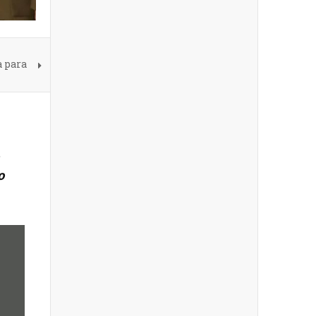
a para
í
.
o