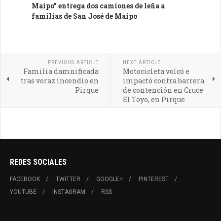
Maipo” entrega dos camiones de leña a
familias de San José de Maipo
PREVIOUS ARTICLE
NEXT ARTICLE
Familia damnificada
Motocicleta volcó e
tras voraz incendio en
impactó contra barrera
Pirque
de contención en Cruce
El Toyo, en Pirque
REDES SOCIALES
FACEBOOK
TWITTER
GOOGLE+
PINTEREST
YOUTUBE
INSTAGRAM
RSS