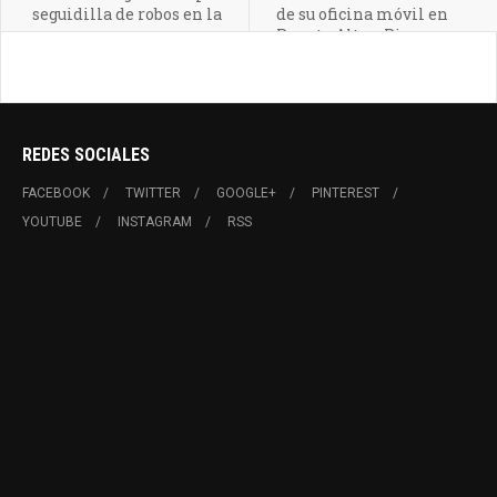
seguidilla de robos en la
de su oficina móvil en
comuna
Puente Alto y Pirque
REDES SOCIALES
FACEBOOK
TWITTER
GOOGLE+
PINTEREST
YOUTUBE
INSTAGRAM
RSS