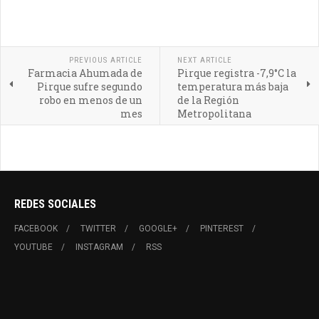
PREVIOUS ARTICLE
NEXT ARTICLE
Farmacia Ahumada de
Pirque registra -7,9°C la
Pirque sufre segundo
temperatura más baja
robo en menos de un
de la Región
mes
Metropolitana
REDES SOCIALES
FACEBOOK
TWITTER
GOOGLE+
PINTEREST
YOUTUBE
INSTAGRAM
RSS