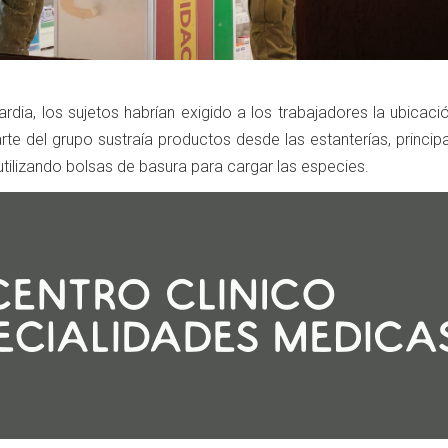
rdia, los sujetos habrían exigido a los trabajadores la ubicaci
arte del grupo sustraía productos desde las estanterías, princi
tilizando bolsas de basura para cargar las especies.