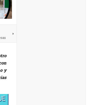
esas
stro
con
bo y
cias