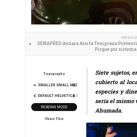
PREVIOU
SENAPRED declara Alerta Temprana Preventi
Pirque por sistema
Siete sujetos, 
Typography
cubierto al loc
SMALLER
SMALL
MEDIUM
BIG
BIGGER
especies y dine
DEFAULT
HELVETICA
SEGOE
GEORGIA
TIMES
sería el mismo 
READING MODE
Ahumada.
Share This