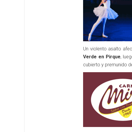
Un violento asalto afe
Verde en Pirque
, lue
cubierto y premunido d