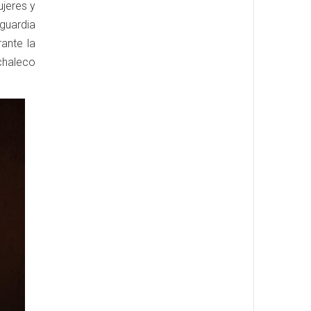
jeres y
guardia
ante la
chaleco