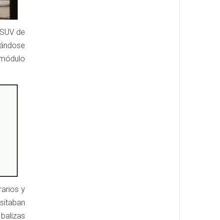
 SUV de
ciándose
 módulo
rarios y
sitaban
 balizas