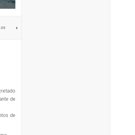
los
cretado
ante de
ntos de