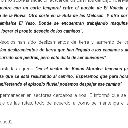
nformó sobre la situación actual de los caminos del Cajón del M
entra con un corte temporal entre el pueblo de El Volcán 
 de la Novia. Otro corte en la Ruta de las Melosas. Y otro cor
 embalse El Yeso, Donde se encuentran trabajando maquina
lograr el pronto despeje de los caminos”.
isodios han sido deslizamientos de tierra y aumento de c
rían deslizamientos de tierra que han llegado a los caminos y 
urrido con piedras, pero esto dista de ser aluviones”
aisladas agregó
“en el sector de Baños Morales tenemos p
eza que se está realizando al camino. Esperamos que para hora
anifestando el episodio fluvial podamos despajar ese camino”
permanecer en sectores cercanos a ríos. E informó que se 
peje de las rutas, todo de acuerdo a como se mantenga el 