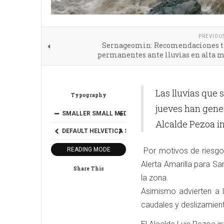
PREVIOU
Sernageomin: Recomendaciones t
permanentes ante lluvias en alta 
Las lluvias que 
Typography
jueves han gene
SMALLER
SMALL
MEDIUM
BIG
BIGGER
Alcalde Pezoa in
DEFAULT
HELVETICA
SEGOE
GEORGIA
TIMES
READING MODE
Por motivos de riesgo
Alerta Amarilla para S
Share This
la zona.
Asimismo advierten a 
caudales y deslizamient