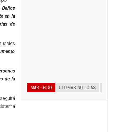
aipo
y Baños
te en la
rias de
audales
aumento
ersonas
s de la
MAS LEIDO
ULTIMAS NOTICIAS
seguirá
sistema