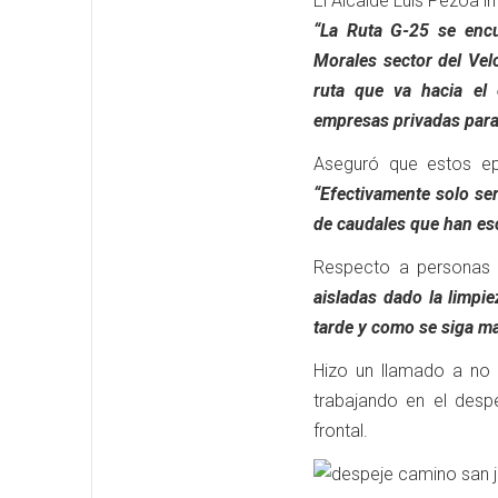
El Alcalde Luis Pezoa i
“La Ruta G-25 se encu
Morales sector del Velo
ruta que va hacia el
empresas privadas para 
Aseguró que estos ep
“Efectivamente solo se
de caudales que han esc
Respecto a personas 
aisladas dado la limpi
tarde y como se siga m
Hizo un llamado a no 
trabajando en el des
frontal.