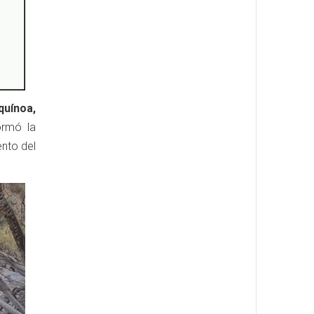
quínoa,
ormó la
ento del