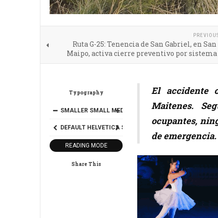
PREVIOU
Ruta G-25: Tenencia de San Gabriel, en San
Maipo, activa cierre preventivo por sistema
El accidente 
Typography
Maitenes. Seg
SMALLER
SMALL
MEDIUM
BIG
BIGGER
ocupantes, ning
DEFAULT
HELVETICA
SEGOE
GEORGIA
TIMES
de emergencia.
READING MODE
Share This