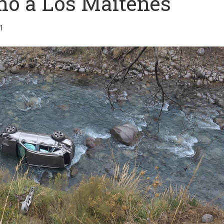
no a Los Maitenes
1