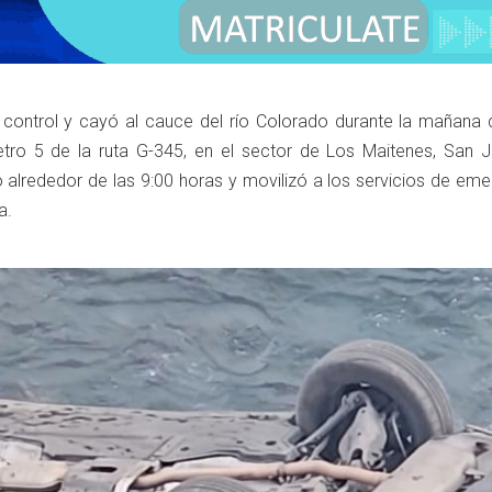
 control y cayó al cauce del río Colorado durante la mañana 
metro 5 de la ruta G-345, en el sector de Los Maitenes, San 
ó alrededor de las 9:00 horas y movilizó a los servicios de em
a.