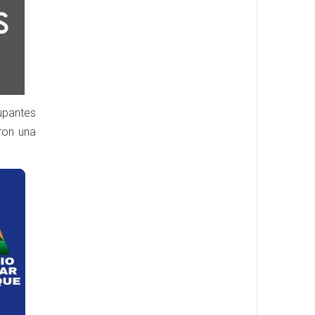
upantes
aron una