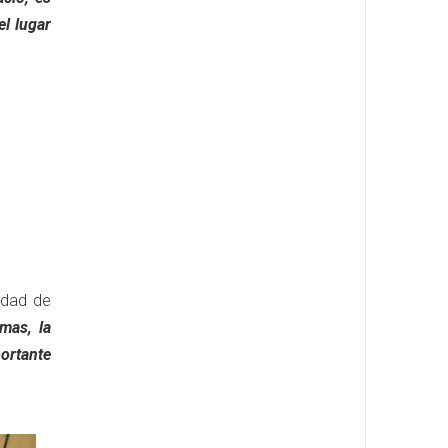
l lugar
idad de
mas, la
portante