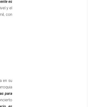
ente es
vel y el
il, con
ta en su
rroquia
as para
oncierto
cio, es