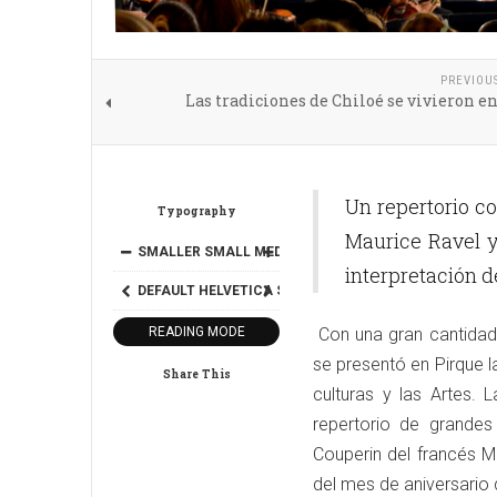
PREVIOU
Las tradiciones de Chiloé se vivieron e
Un repertorio c
Typography
Maurice Ravel y
SMALLER
SMALL
MEDIUM
BIG
BIGGER
interpretación 
DEFAULT
HELVETICA
SEGOE
GEORGIA
TIMES
READING MODE
Con una gran cantidad 
se presentó en Pirque l
Share This
culturas y las Artes. 
repertorio de grande
Couperin del francés Ma
del mes de aniversario