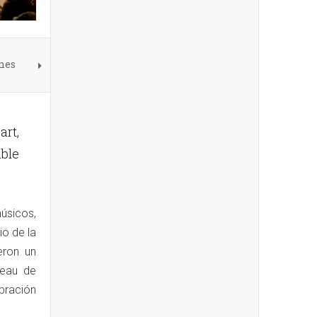
nes
art,
able
úsicos,
io de la
eron un
beau de
ebración