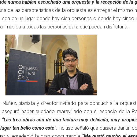
nde nunca habían escuchado una orquesta y la recepción de la g
a de las características de la orquesta es entregar el mismo ni
 sea en un lugar donde hay cien personas o donde hay cinco m
ar música a todas las personas para que puedan disfrutarla.
 Nuñez, pianista y director invitado para conducir a la orques
e aseguró haber quedado maravillado con el espacio de la Pa
,
“Las tres obras son de una factura muy delicada, muy propici
 lugar tan bello como este”
. incluso señaló que quisiera dar un c
gar y agradeció la gran concurrencia
“Me gustó mucho el espa