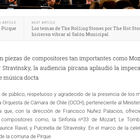
S ARTICLE
NEXT ARTICLE
n Pirque
Los temas de The Rolling Stones por The Hot Sto
hicieron vibrar al Salón Municipal
on piezas de compositores tan importantes como Moz
 Stravinsky, la audiencia pircana aplaudió la impec
de música docta
de público, respetuoso y agradecido de la presencia de los m
a Orquesta de Cámara de Chile (OCCH), perteneciente al Minister
La que, con la dirección de Francisco Nuñez Palacios, ofreci
s compositores como, la Sinfonía nº33 de Mozart; Le Tom
urice Ravel, y Pulcinella de Stravinsky. En el marco de la cel
 de la comuna de Pirque.