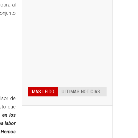
 obra al
conjunto
MAS LEIDO
ULTIMAS NOTICIAS
lsor de
stó que
 en los
a labor
s. Hemos