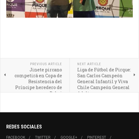
PREVIOUS ARTICLE
NEXT ARTICLE
Jinete pircano
Liga de Fútbol de Pirque:
competirá en Copa de
San Carlos Campeón
Resistencia del
General Infantil y Viva
Príncipe heredero de
Chile Campeón General
Dubai
Adulto
REDES SOCIALES
FACEBOOK
TWITTER
GOOGLE+
PINTEREST