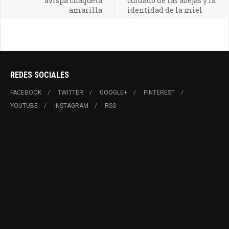
avispa chaqueta
cuidado de las abejas y la
amarilla
identidad de la miel
pircana
REDES SOCIALES
FACEBOOK
TWITTER
GOOGLE+
PINTEREST
YOUTUBE
INSTAGRAM
RSS