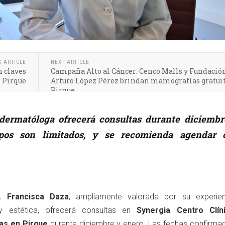
S ARTICLE
NEXT ARTICLE
n claves
Campaña Alto al Cáncer: Cenco Malls y Fundació
n Pirque
Arturo López Pérez brindan mamografías gratui
Pirque
dermatóloga ofrecerá consultas durante diciembr
pos son limitados, y se recomienda agendar 
. Francisca Daza
, ampliamente valorada por su experie
 y estética, ofrecerá consultas en
Synergia Centro Clín
as en Pirque
durante diciembre y enero. Las fechas confirma