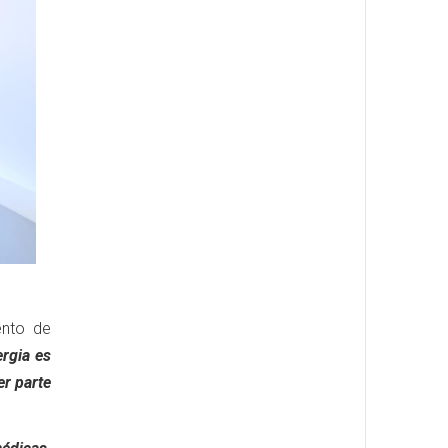
ento de
rgia es
er parte