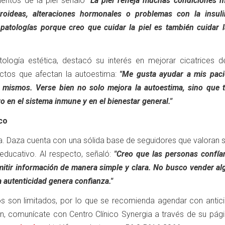
ientos de la piel señaló
"La piel refleja muchas condiciones m
roideas, alteraciones hormonales o problemas con la insul
 patologías porque creo que cuidar la piel es también cuidar l
ología estética, destacó su interés en mejorar cicatrices d
ctos que afectan la autoestima:
"Me gusta ayudar a mis paci
o mismos. Verse bien no solo mejora la autoestima, sino que 
o en el sistema inmune y en el bienestar general."
co
ra. Daza cuenta con una sólida base de seguidores que valoran s
educativo. Al respecto, señaló:
"Creo que las personas confía
itir información de manera simple y clara. No busco vender alg
a autenticidad genera confianza."
s son limitados, por lo que se recomienda agendar con antici
n, comunícate con Centro Clínico Synergia a través de su pág