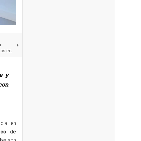
n
tas en
e y
con
ncia en
ico de
das son