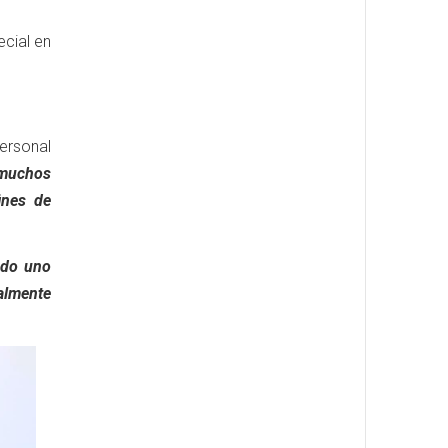
ecial en
personal
 muchos
ines de
ndo uno
almente