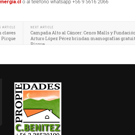
ynergia.cl
o al teléfono whatsapp +56 9 5616 2066
S ARTICLE
NEXT ARTICLE
n claves
Campaña Alto al Cáncer: Cenco Malls y Fundació
n Pirque
Arturo López Pérez brindan mamografías gratui
Pirque