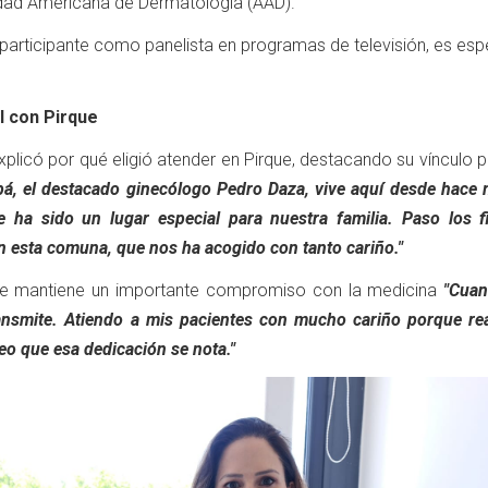
dad Americana de Dermatología (AAD).
participante como panelista en programas de televisión, es esp
l con Pirque
plicó por qué eligió atender en Pirque, destacando su vínculo 
pá, el destacado ginecólogo Pedro Daza, vive aquí desde hace
e ha sido un lugar especial para nuestra familia. Paso los f
n esta comuna, que nos ha acogido con tanto cariño."
ue mantiene un importante compromiso con la medicina
"Cua
ransmite. Atiendo a mis pacientes con mucho cariño porque re
reo que esa dedicación se nota."