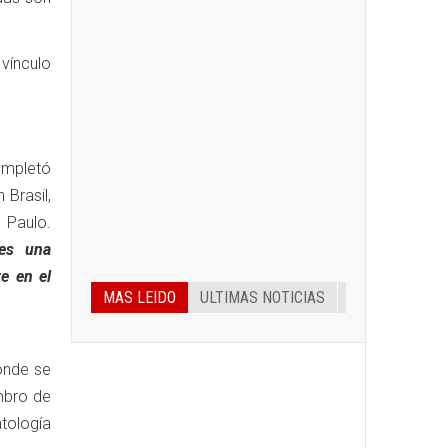
 vínculo
ompletó
 Brasil,
 Paulo.
 es una
re en el
MAS LEIDO
ULTIMAS NOTICIAS
onde se
mbro de
atología