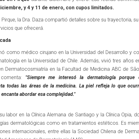
 diciembre, y 4 y 11 de enero, con cupos limitados.
 Pirque, la Dra. Daza compartió detalles sobre su trayectoria, su
vicios que ofrecerá.
acada
mó como médico cirujano en la Universidad del Desarrollo y c
atología en la Universidad de Chile. Además, vivió tres años en
en Dermatocosmiatría en la Facultad de Medicina ABC de São
, comenta:
"Siempre me interesó la dermatología porque
ta todas las áreas de la medicina. La piel refleja lo que ocur
e encanta abordar esa complejidad."
u labor en la Clínica Alemana de Santiago y la Clínica Opia, d
ogías dermatológicas como en tratamientos estéticos. Es mie
iones internacionales, entre ellas la Sociedad Chilena de Derm