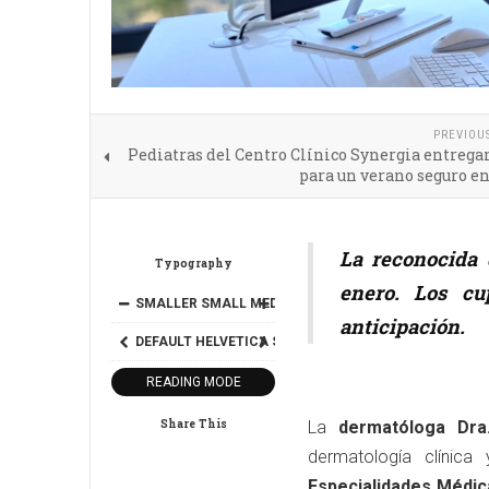
PREVIOU
Pediatras del Centro Clínico Synergia entrega
para un verano seguro e
La reconocida 
Typography
enero. Los cu
SMALLER
SMALL
MEDIUM
BIG
BIGGER
anticipación.
DEFAULT
HELVETICA
SEGOE
GEORGIA
TIMES
READING MODE
Share This
La
dermatóloga Dra
dermatología clínica
Especialidades Médic