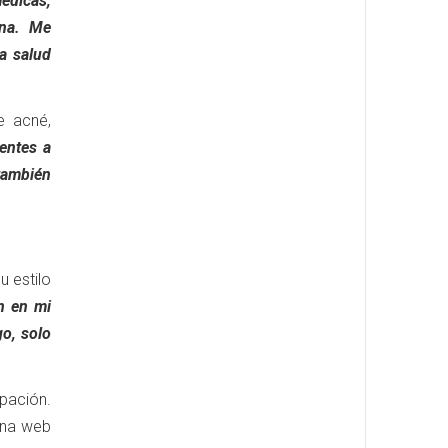
édicas,
ina. Me
a salud
e acné,
entes a
también
u estilo
n en mi
o, solo
pación.
ina web