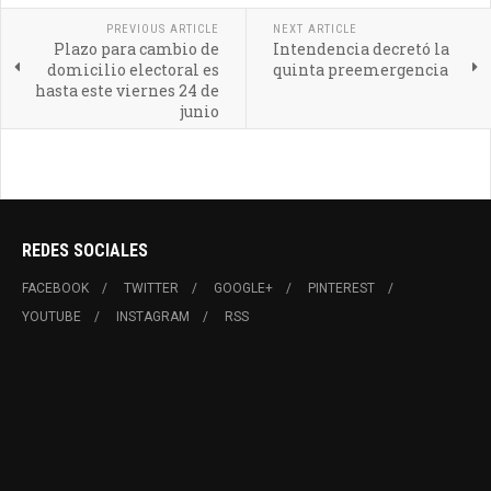
PREVIOUS ARTICLE
NEXT ARTICLE
Plazo para cambio de
Intendencia decretó la
domicilio electoral es
quinta preemergencia
hasta este viernes 24 de
junio
REDES SOCIALES
FACEBOOK
TWITTER
GOOGLE+
PINTEREST
YOUTUBE
INSTAGRAM
RSS