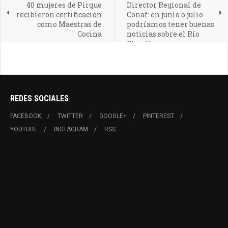
40 mujeres de Pirque
Director Regional de
recibieron certificación
Conaf: en junio o julio
como Maestras de
podríamos tener buenas
Cocina
noticias sobre el Río
Clarillo
REDES SOCIALES
FACEBOOK
TWITTER
GOOGLE+
PINTEREST
YOUTUBE
INSTAGRAM
RSS