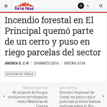
ESTÁ AQUÍ:
NOTICIAS
NOTICIAS DE PIRQUE
Incendio forestal en El
Principal quemó parte
de un cerro y puso en
riego parcelas del sector
ANDREA G. C-R
24 MARZO 2016
VISITAS: 6154
NOTICIAS DE PIRQUE
PREVIOUS ARTICLE
NEXT ARTICLE
40 mujeres de Pirque
Director Regional de
recibieron certificación
Conaf: en junio o julio
como Maestras de
podríamos tener buenas
Cocina
noticias sobre el Río