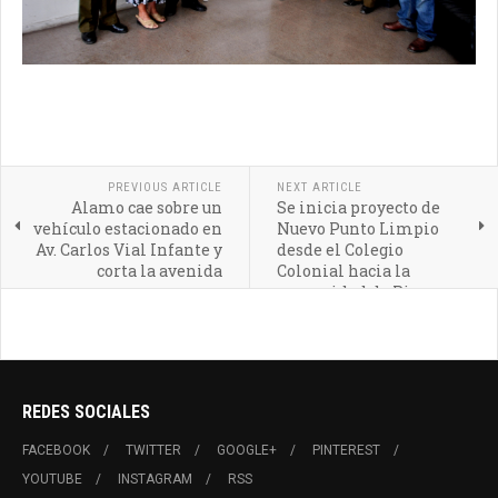
PREVIOUS ARTICLE
NEXT ARTICLE
Alamo cae sobre un
Se inicia proyecto de
vehículo estacionado en
Nuevo Punto Limpio
Av. Carlos Vial Infante y
desde el Colegio
corta la avenida
Colonial hacia la
comunidad de Pirque
REDES SOCIALES
FACEBOOK
TWITTER
GOOGLE+
PINTEREST
YOUTUBE
INSTAGRAM
RSS